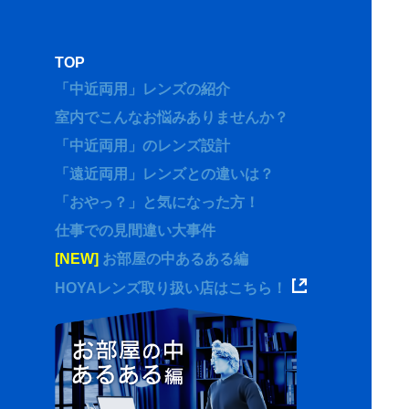
TOP
「中近両用」レンズの紹介
室内でこんなお悩みありませんか？
「中近両用」のレンズ設計
「遠近両用」レンズとの違いは？
「おやっ？」と気になった方！
仕事での見間違い大事件
[NEW]
お部屋の中あるある編
HOYAレンズ取り扱い店はこちら！